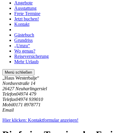
Angebote
Ausstattung
Freie Termine
Jetzt buchen!
Kontakt
Gästebuch
Grundriss
„Umzu“
Wo genau?
Reiseversicherung
Mehr Urlaub
Menü schließen
„Haus Westerbalje“
Nordseestraße 14
26427 Neuharlingersiel
Telefon
04974 479
Telefax
04974 939010
Mobil
0171 8978771
Email
Hier klicken: Kontaktformular anzeigen!