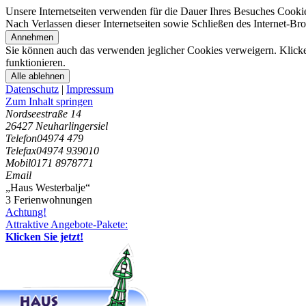
Unsere Internetseiten verwenden für die Dauer Ihres Besuches Cooki
Nach Verlassen dieser Internetseiten sowie Schließen des Internet-B
Annehmen
Sie können auch das verwenden jeglicher Cookies verweigern. Klicken
funktionieren.
Alle ablehnen
Datenschutz
|
Impressum
Zum Inhalt springen
Nordseestraße 14
26427 Neuharlingersiel
Telefon
04974 479
Telefax
04974 939010
Mobil
0171 8978771
Email
„Haus Westerbalje“
3 Ferienwohnungen
Achtung!
Attraktive Angebote-Pakete:
Klicken Sie jetzt!