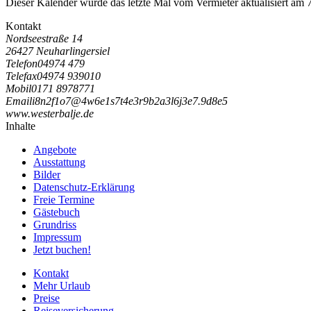
Dieser Kalender wurde das letzte Mal vom Vermieter aktualisiert am 
Kontakt
Nordseestraße 14
26427 Neuharlingersiel
Telefon
04974 479
Telefax
04974 939010
Mobil
0171 8978771
Email
i
8
n
2
f
1
o
7
@
4
w
6
e
1
s
7
t
4
e
3
r
9
b
2
a
3
l
6
j
3
e
7
.
9
d
8
e
5
www.westerbalje.de
Inhalte
Angebote
Ausstattung
Bilder
Datenschutz-Erklärung
Freie Termine
Gästebuch
Grundriss
Impressum
Jetzt buchen!
Kontakt
Mehr Urlaub
Preise
Reiseversicherung